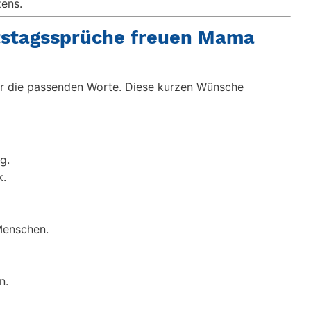
zens.
tstagssprüche freuen Mama
wer die passenden Worte. Diese kurzen Wünsche
g.
k.
Menschen.
n.