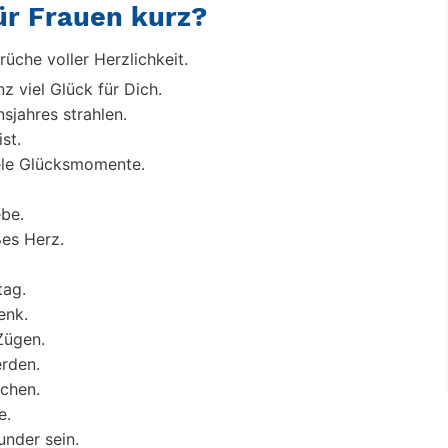
ür Frauen kurz?
üche voller Herzlichkeit.
 viel Glück für Dich.
jahres strahlen.
st.
iele Glücksmomente.
ebe.
ßes Herz.
tag.
enk.
Zügen.
rden.
schen.
e.
under sein.