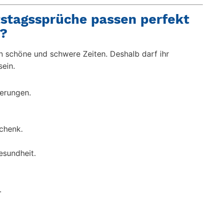
stagssprüche passen perfekt
n?
ch schöne und schwere Zeiten. Deshalb darf ihr
ein.
nerungen.
schenk.
esundheit.
.